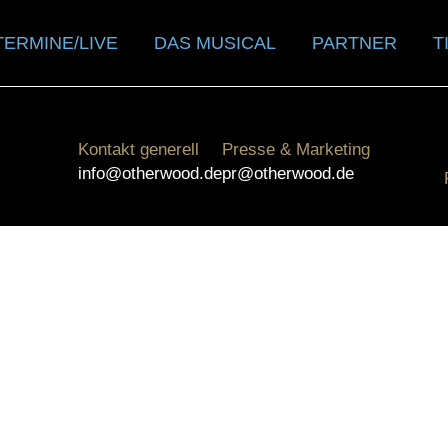
TERMINE/LIVE
DAS MUSICAL
PARTNER
T
Kontakt generell
Presse & Marketing
info@otherwood.de
pr@otherwood.de