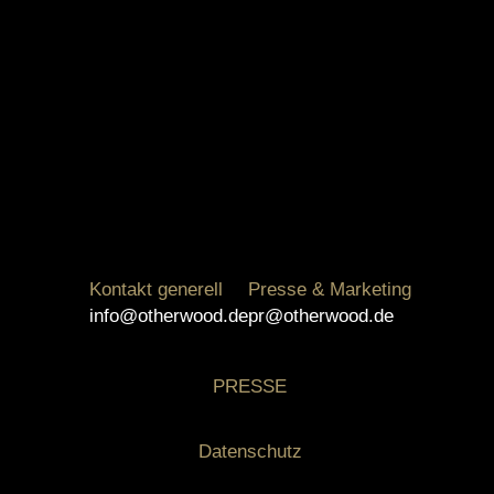
Cast von Dr. Horrible’s Sing-Along Blog
komplett 11.06.2025, Saarbrücken Die
Spannung steigt: Erstmals sind offizielle Fotos
von Jan Ammann in seiner Rolle als
selbstverliebter „Held“ Captain Hammer zu
sehen. Damit rückt die mit Spannung erwartete
Deutschlandpremiere von Dr. Horrible’s Sing-
Along Blog – Das Musical einen Schritt näher.
Jan Ammann als Captain Hammer / (C) CoLa…
Kontakt generell
Presse & Marketing
info@otherwood.de
pr@otherwood.de
PRESSE
Datenschutz