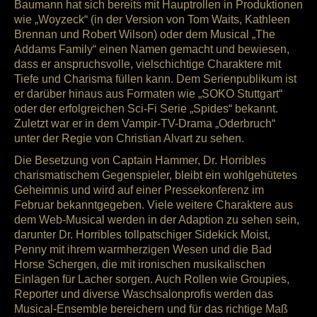
Baumann hat sich bereits mit Hauptrollen in Produktionen
wie „Woyzeck“ (in der Version von Tom Waits, Kathleen
Brennan und Robert Wilson) oder dem Musical „The
Addams Family“ einen Namen gemacht und bewiesen,
dass er anspruchsvolle, vielschichtige Charaktere mit
Tiefe und Charisma füllen kann. Dem Serienpublikum ist
er darüber hinaus aus Formaten wie „SOKO Stuttgart“
oder der erfolgreichen Sci-Fi Serie „Spides“ bekannt.
Zuletzt war er in dem Vampir-TV-Drama „Oderbruch“
unter der Regie von Christian Alvart zu sehen.
Die Besetzung von Captain Hammer, Dr. Horribles
charismatischem Gegenspieler, bleibt ein wohlgehütetes
Geheimnis und wird auf einer Pressekonferenz im
Februar bekanntgegeben. Viele weitere Charaktere aus
dem Web-Musical werden in der Adaption zu sehen sein,
darunter Dr. Horribles tollpatschiger Sidekick Moist,
Penny mit ihrem warmherzigen Wesen und die Bad
Horse Schergen, die mit ironischen musikalischen
Einlagen für Lacher sorgen. Auch Rollen wie Groupies,
Reporter und diverse Waschsalonprofis werden das
Musical-Ensemble bereichern und für das richtige Maß