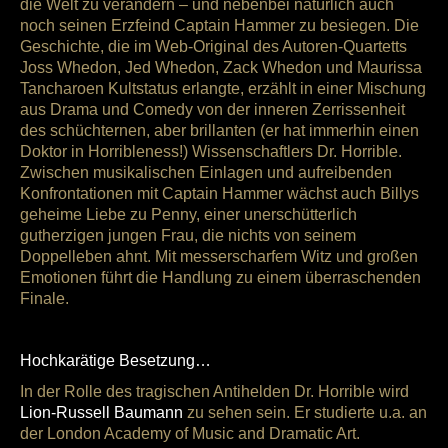
die Welt zu verändern – und nebenbei natürlich auch
noch seinen Erzfeind Captain Hammer zu besiegen. Die
Geschichte, die im Web-Original des Autoren-Quartetts
Joss Whedon, Jed Whedon, Zack Whedon und Maurissa
Tancharoen Kultstatus erlangte, erzählt in einer Mischung
aus Drama und Comedy von der inneren Zerrissenheit
des schüchternen, aber brillanten (er hat immerhin einen
Doktor in Horribleness!) Wissenschaftlers Dr. Horrible.
Zwischen musikalischen Einlagen und aufreibenden
Konfrontationen mit Captain Hammer wächst auch Billys
geheime Liebe zu Penny, einer unerschütterlich
gutherzigen jungen Frau, die nichts von seinem
Doppelleben ahnt. Mit messerscharfem Witz und großen
Emotionen führt die Handlung zu einem überraschenden
Finale.
Hochkarätige Besetzung…
In der Rolle des tragischen Antihelden Dr. Horrible wird
Lion-Russell Baumann
zu sehen sein. Er studierte u.a. an
der London Academy of Music and Dramatic Art.