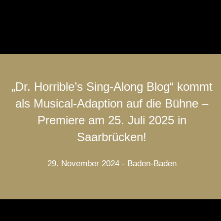
„Dr. Horrible’s Sing-Along Blog“ kommt
als Musical-Adaption auf die Bühne –
Premiere am 25. Juli 2025 in
Saarbrücken!
29. November 2024 - Baden-Baden