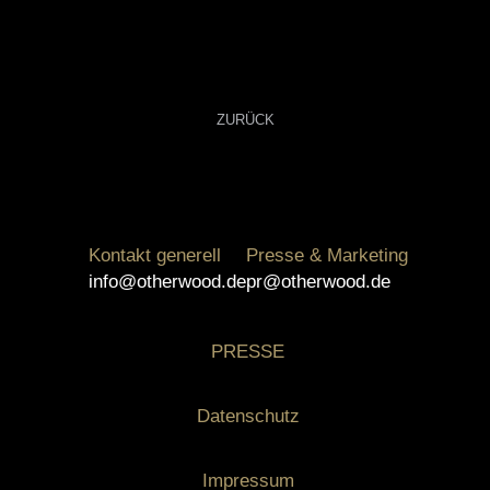
Kommentarnavigation
ZURÜCK
otherwood productions präsentiert Jan Ammann als Captain
Vorheriger
Hammer!
Beitrag:
Kontakt generell
Presse & Marketing
info@otherwood.de
pr@otherwood.de
PRESSE
Datenschutz
Impressum